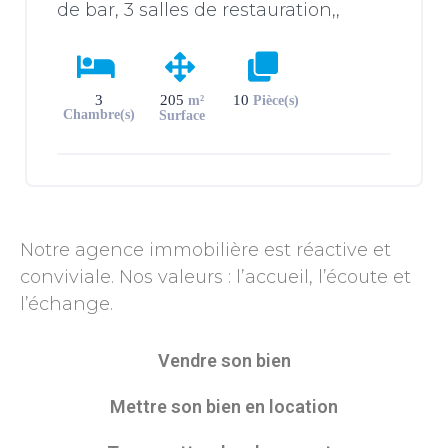
de bar, 3 salles de restauration,,
sanitaires avec douches, cuisine
professionnelle et 2 réserves. A
l’étage, logement avec 3 chambres,
3
205
10
m²
Pièce(s)
salle de bains et WC. Jardin et cour
Chambre(s)
Surface
avec batiment […]
Notre agence immobilière est réactive et
conviviale. Nos valeurs : l’accueil, l’écoute et
l’échange.
Vendre son bien
Mettre son bien en location