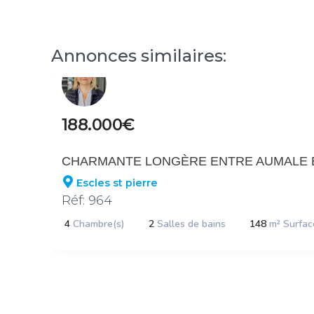
Annonces similaires:
188.000€
CHARMANTE LONGÈRE ENTRE AUMALE E
Escles st pierre
Réf: 964
4
Chambre(s)
2
Salles de bains
148
m² Surfac