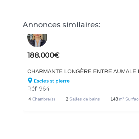
Annonces similaires:
188.000€
CHARMANTE LONGÈRE ENTRE AUMALE E
Escles st pierre
Réf: 964
4
Chambre(s)
2
Salles de bains
148
m² Surfac