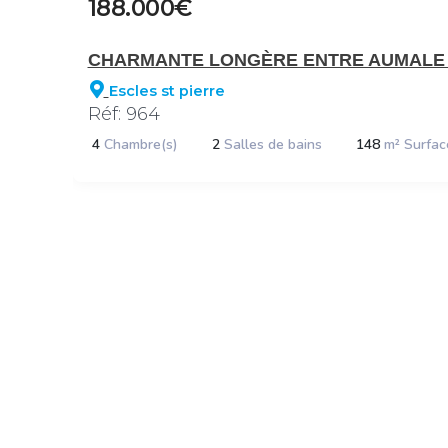
188.000€
CHARMANTE LONGÈRE ENTRE AUMALE 
Escles st pierre
Réf: 964
4
Chambre(s)
2
Salles de bains
148
m² Surfac