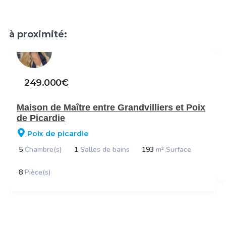
à proximité:
249.000€
Maison de Maître entre Grandvilliers et Poix
de Picardie
Poix de picardie
5
Chambre(s)
1
Salles de bains
193
m² Surface
8
Pièce(s)