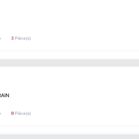
e
3
Pièce(s)
RAIN
e
8
Pièce(s)