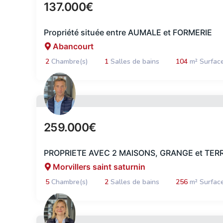
137.000€
Propriété située entre AUMALE et FORMERIE
Abancourt
2
Chambre(s)
1
Salles de bains
104
m² Surfac
259.000€
PROPRIETE AVEC 2 MAISONS, GRANGE et TER
Morvillers saint saturnin
5
Chambre(s)
2
Salles de bains
256
m² Surfac