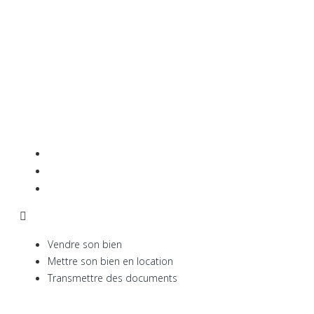
Notre agence immobilière est réactive et conviviale.
Nos valeurs : l’accueil, l’écoute et l’échange.
Vendre son bien
Mettre son bien en location
Transmettre des documents
Vendre son bien
Mettre son bien en location
Transmettre des documents