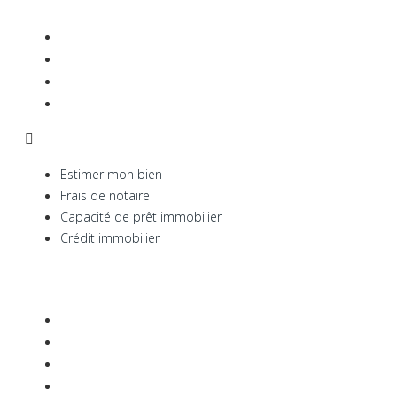
Estimer mon bien
Frais de notaire
Capacité de prêt immobilier
Crédit immobilier
Estimer mon bien
Frais de notaire
Capacité de prêt immobilier
Crédit immobilier
Avis clients
Mentions légales
Barème
Plan de site