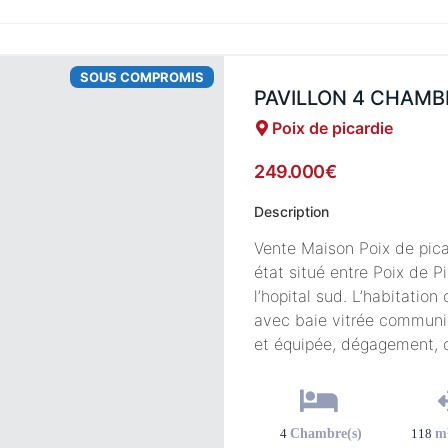
SOUS COMPROMIS
PAVILLON 4 CHAMB
Poix de picardie
249.000€
Description
Vente Maison Poix de pic
état situé entre Poix de 
l’hopital sud. L’habitatio
avec baie vitrée communiq
et équipée, dégagement, 
indépendant. A l’étage […]
4
Chambre(s)
118
m²