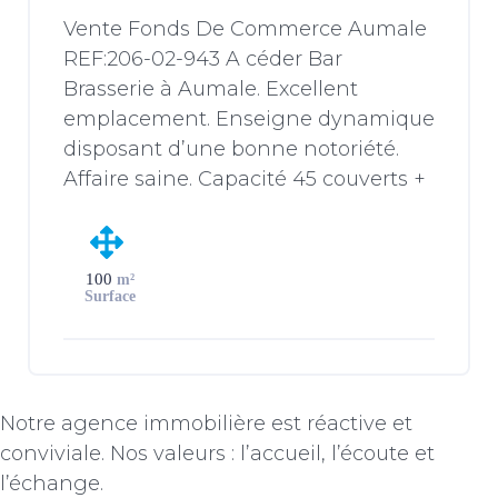
Vente Fonds De Commerce Aumale
REF:206-02-943 A céder Bar
Brasserie à Aumale. Excellent
emplacement. Enseigne dynamique
disposant d’une bonne notoriété.
Affaire saine. Capacité 45 couverts +
terrasse. Repas le midi (du lundi au
samedi). Possibilité de proposer les
repas le soir pour l’acquéreur.
100
m²
L’entreprise emploie actuellement 2
Surface
salariés, mais un seul contrat (à
temps partiel) […]
Notre agence immobilière est réactive et
conviviale. Nos valeurs : l’accueil, l’écoute et
l’échange.