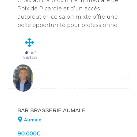
Croixrault, à proximité immédiate de
Poix de Picardie et d’un accès
autoroutier, ce salon mixte offre une
belle opportunité pour professionnel
de la coiffure. Environnement calme
et apaisant, idéal pour une clientèle
en quête de bien être et de sérénité,
40
m²
loin du rythme urbain. D’une surface
Surface
de […]
Pascal DEMONCHY
BAR BRASSERIE AUMALE
Aumale
90.000€