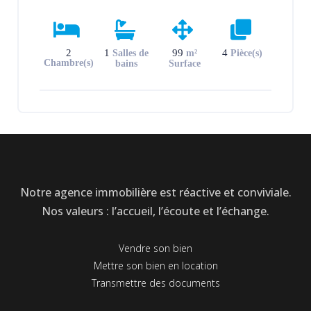
comprend : entrée, dégagement,
cuisine, WC, salle de bains, salle,
salon et chambre. A l’étage : grande
2
1
99
4
Salles de
m²
Pièce(s)
chambre. Cave. Batiment et garage
Chambre(s)
bains
Surface
dans la […]
Notre agence immobilière est réactive et conviviale.
Nos valeurs : l’accueil, l’écoute et l’échange.
Vendre son bien
Mettre son bien en location
Transmettre des documents