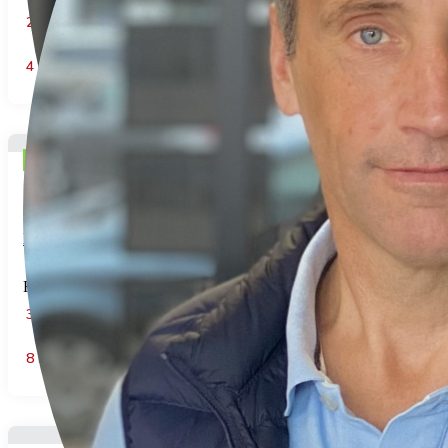
2
Chambre(s)
1
Salles de bains
59
m² Surface
4
Pièce(s)
EXCLUSIF
148.000€
Maison située à Fricamps
Fricamps
Réf: 2026-06-462P
3
Chambre(s)
1
Salles de bains
120
m² Surface
8
Pièce(s)