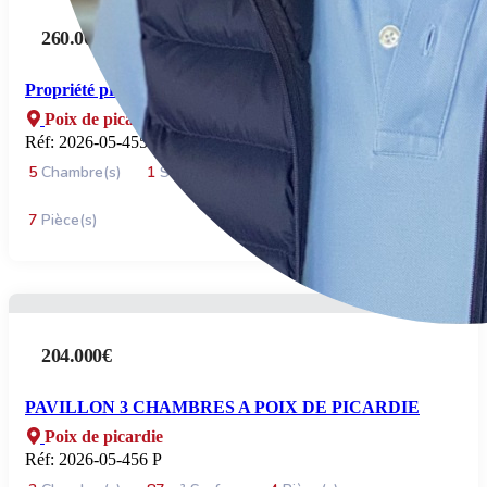
260.000€
Propriété proche du centre Poix de Picardie
Poix de picardie
Réf: 2026-05-455P
5
Chambre(s)
1
Salles de bains
155
m² Surface
7
Pièce(s)
204.000€
PAVILLON 3 CHAMBRES A POIX DE PICARDIE
Poix de picardie
Réf: 2026-05-456 P