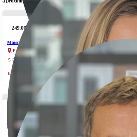
à proximité:
249.000€
Maison de Maître entre Grandvilliers et Poix de Picardie
Poix de picardie
5
Chambre(s)
1
Salles de bains
193
m² Surface
8
Pièce(s)
98.000€
Maison située à Famechon
Famechon