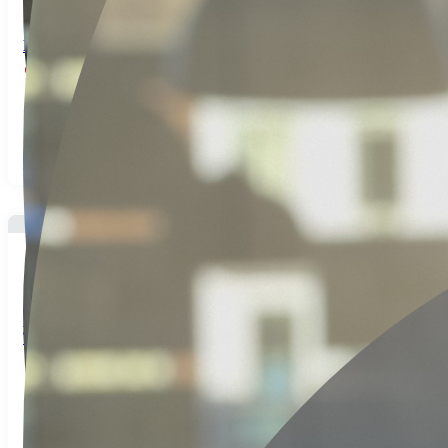
Propriété située entre AUMALE et FORMERIE
Abancourt
2
Chambre(s)
1
Salles de bains
104
m² Surface
3
Pièce(s)
259.000€
PROPRIETE AVEC 2 MAISONS, GRANGE et
TERRAIN
Morvillers saint saturnin
5
Chambre(s)
2
Salles de bains
256
m² Surface
8
Pièce(s)