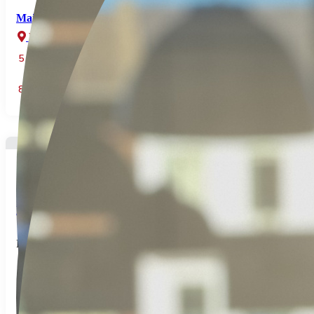
Maison de Maître entre Grandvilliers et Poix de Picardie
Poix de picardie
5
Chambre(s)
1
Salles de bains
193
m² Surface
8
Pièce(s)
284.000€
Propriété avec 2 hectares et hangar
Moliens
Réf: 2026-07-467P
5
Chambre(s)
2
Salles de bains
205
m² Surface
7
Pièce(s)