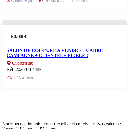
3
Chambre(s)
87
m² Surface
4
Pièce(s)
60.000€
SALON DE COIFFURE A VENDRE – CADRE
CAMPAGNE + CLIENTELE FIDELE !
Croixrault
Réf: 2026-03-448P
40
m² Surface
Notre agence immobilière est réactive et conviviale. Nos valeurs :
l’accueil, l’écoute et l’échange.