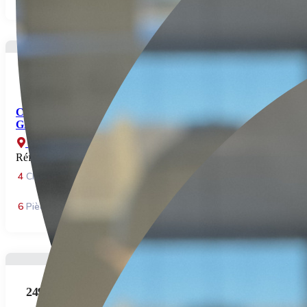
188.000€
CHARMANTE LONGÈRE ENTRE AUMALE ET
GRANDVILLIERS
Escles st pierre
Réf: 964
4
Chambre(s)
2
Salles de bains
148
m² Surface
6
Pièce(s)
249.000€