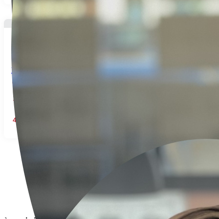
98.000€
Maison située à Famechon
Famechon
2
Chambre(s)
1
Salles de bains
59
m² Surface
4
Pièce(s)