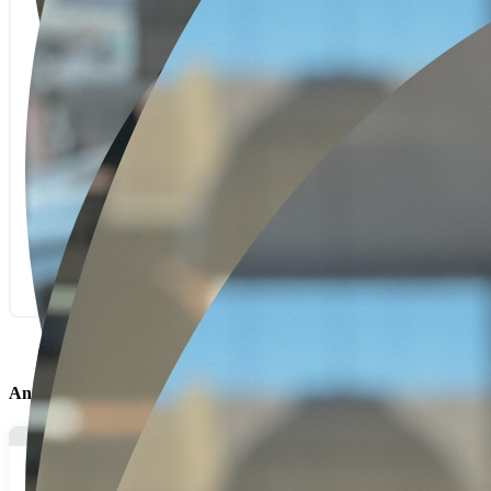
Message
Envoyer un message
Les informations recueillies sur ce formulaire sont
enregistrées dans un fichier informatisé par l’agence.
Conservées jusqu’à demande de suppression et sont
destinées à l’agence. Conformément à la loi «
informatique et libertés », vous pouvez exercer votre droit
d’accès aux données vous concernant et les faire rectifier
En savoir plus
Annonces similaires:
137.000€