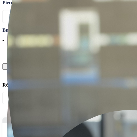
Pièce(s)
Budget
-
Go
Résultat: 80 annonces
60.000€