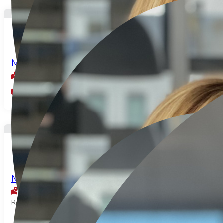
170.000€
Murs d’un restaurant routier avec loge...
Flamets fretils
10
205
3
pièces
m²
chambres
190.000€
Murs commerciaux boulangerie
Ô-de-Selle
Réf: 2026-02-438P
171
m²