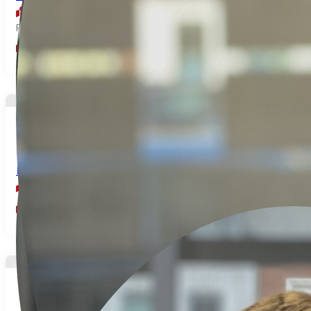
Aumale
Réf: 945B
4
88
3
pièces
m²
chambres
133.000€
Longère avec du cachet
Haudricourt
5
87
3
pièces
m²
chambres
55.000€