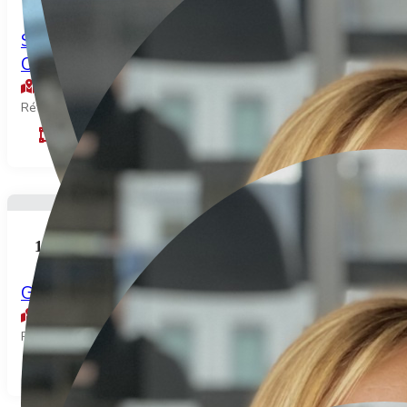
SALON DE COIFFURE A VENDRE – CADRE
CAM...
Croixrault
Réf: 2026-03-448P
40
m²
15.000€
Garage – Poix de Picardie
Poix de picardie
Réf: 2026-03-445P
17
m²