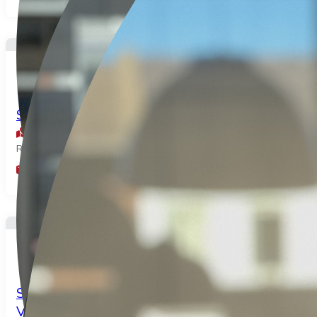
178.000€
Située entre Hornoy Le Bourg et Sénarpont
St aubin riviere
Réf: 947
5
141
4
pièces
m²
chambres
168.000€
Située entre AUMALE et BEAUCAMPS LE
VIEUX