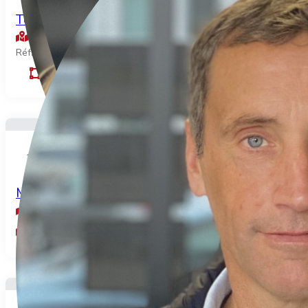
Terrain à bâtir GREZ
Grez
Réf: 202-02-433P
1210
m²
168.000€
MAISON SANS TRAVAUX
Beaucamps le jeune
4
88
3
pièces
m²
chambres