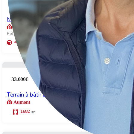
156.000€
Maison à proximité de Poix de Picardie
Poix de picardie
Réf: 2026-02-439P
4
73
2
pièces
m²
chambres
33.000€
Terrain à bâtir à vendre Aumont (80)
Aumont
1682
m²