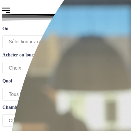
Où
Acheter ou louer
Quoi
Chambre(s)