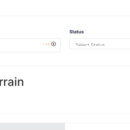
Status
7
KM
rrain